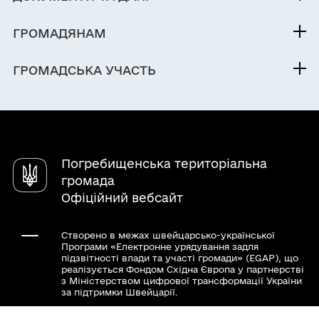
Міський голова
Фінанси
Паспорт громади
ГРОМАДЯНАМ
Документи (НПА)
Кабінет мешканця
ГРОМАДСЬКА УЧАСТЬ
Послуги
Електронні петиції
Чат-бот «СВОЇ»
Громадський бюджет
Довідник закладів
Електронні консультації
Погребищенська територіальна
громада
Офіційний вебсайт
Створено в межах швейцарсько-української
Програми «Електронне урядування задля
підзвітності влади та участі громади» (EGAP), що
реалізується Фондом Східна Європа у партнерстві
з Міністерством цифрової трансформації України
за підтримки Швейцарії.